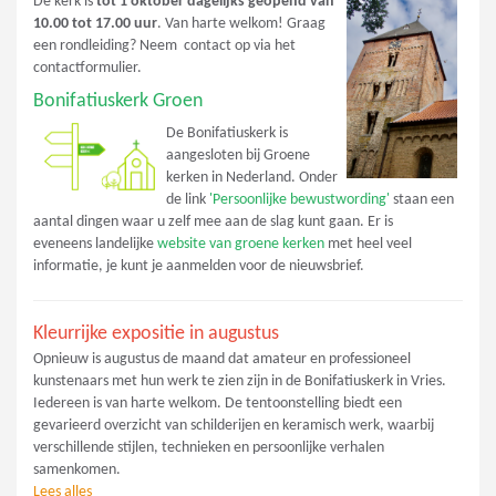
De kerk is
tot 1 oktober dagelijks geopend van
10.00 tot 17.00 uur
. Van harte welkom! Graag
een rondleiding? Neem contact op via het
contactformulier.
Bonifatiuskerk Groen
De Bonifatiuskerk is
aangesloten bij Groene
kerken in Nederland. Onder
de link
'Persoonlijke bewustwording'
staan een
aantal dingen waar u zelf mee aan de slag kunt gaan. Er is
eveneens landelijke
website van groene kerken
met heel veel
informatie, je kunt je aanmelden voor de nieuwsbrief.
Kleurrijke expositie in augustus
Opnieuw is augustus de maand dat amateur en professioneel
kunstenaars met hun werk te zien zijn in de Bonifatiuskerk in Vries.
Iedereen is van harte welkom. De tentoonstelling biedt een
gevarieerd overzicht van schilderijen en keramisch werk, waarbij
verschillende stijlen, technieken en persoonlijke verhalen
samenkomen.
Lees alles