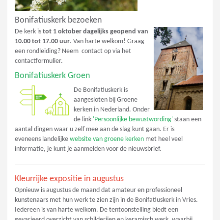
Bonifatiuskerk bezoeken
De kerk is
tot 1 oktober dagelijks geopend van
10.00 tot 17.00 uur
. Van harte welkom! Graag
een rondleiding? Neem contact op via het
contactformulier.
Bonifatiuskerk Groen
De Bonifatiuskerk is
aangesloten bij Groene
kerken in Nederland. Onder
de link
'Persoonlijke bewustwording'
staan een
aantal dingen waar u zelf mee aan de slag kunt gaan. Er is
eveneens landelijke
website van groene kerken
met heel veel
informatie, je kunt je aanmelden voor de nieuwsbrief.
Kleurrijke expositie in augustus
Opnieuw is augustus de maand dat amateur en professioneel
kunstenaars met hun werk te zien zijn in de Bonifatiuskerk in Vries.
Iedereen is van harte welkom. De tentoonstelling biedt een
gevarieerd overzicht van schilderijen en keramisch werk, waarbij