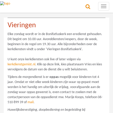
Toggle
naviga
Vieringen
Elke zondag wordt er in de Bonifatiuskerk een eredienst gehouden.
Dit begint om 10.00 uur. Avonddiensten/vespers, door de week,
beginnen in de regel om 19.30 uur. Alle bijzonderheden over de
kerkdiensten vindt u onder 'Vieringen Bonifatiuskerk'.
U kunt onze kerkdiensten ook live of later volgen via
kerkdienstgemist.nl
. Klik op deze link, kies plaatsnaam Vries en kies
vervolgens de datum van de dienst die u wilt beluisteren.
Tijdens de morgendienst is er
oppas
mogelijk voor kinderen tot 4
jaar. Omdat er niet elke week kinderen zijn waar op gepast moet
worden is het handig om uiterlijk de vrijdag, voorafgaande aan de
zondag waar oppas gewenst is, even contact te zoeken met de
contactpersoon van de oppasdienst mw. Marije Koops, telefoon 06-
510 899 39 of
mail
.
Huwelijksbevestiging, doopbediening en begeleiding bij