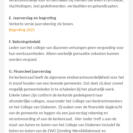
verantwoordelijk voor en betrokken bij mensen die leven in armoede,
vluchtelingen, (ex)-gedetineerden, verslaafden en gehandicapten.
E. Jaarverslag en begroting
Verkorte versie jaarrekening zie boven.
Begroting 2025
F. Beloningsbeleid
Leden van het college van diacenen ontvangen geen vergoeding voor
hun werkzaamheden. Alleen werkelijk gemaakte onkosten kunnen
worden vergoed.
G. Financieel jaarverslag
De kerkenraad heeft de algemene eindverantwoordelijkheid voor het
in stand houden van een levende gemeente. Dat doet zij door zoveel
mogelijk gemeenteleden in te schakelen bij het plaatselijk werk.
Enkele taken zijn conform de kerkorde gedelegeerd naar
afzonderlijke colleges, waaronder het College van Kerkrentmeesters
en het College van Diakenen. Zij waken over de financiële slagkracht
van de gemeente en leggen via een jaarverslag rekening en
verantwoording af aan de kerkenraad.
Hier onder treft u aan de
staat van baten en lasten van het College van Diakenen inclusief de
baten en lasten van de ZWO (Zending Werelddiakonaat en