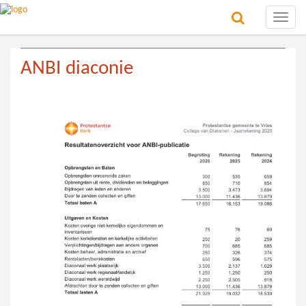
Toggle
naviga
ANBI diaconie