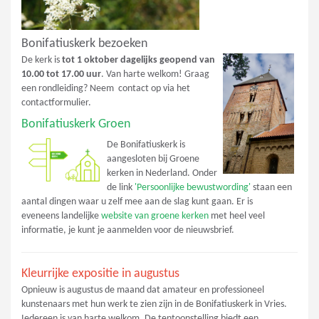
Bonifatiuskerk bezoeken
De kerk is
tot 1 oktober dagelijks geopend van
10.00 tot 17.00 uur
. Van harte welkom! Graag
een rondleiding? Neem contact op via het
contactformulier.
Bonifatiuskerk Groen
De Bonifatiuskerk is
aangesloten bij Groene
kerken in Nederland. Onder
de link
'Persoonlijke bewustwording'
staan een
aantal dingen waar u zelf mee aan de slag kunt gaan. Er is
eveneens landelijke
website van groene kerken
met heel veel
informatie, je kunt je aanmelden voor de nieuwsbrief.
Kleurrijke expositie in augustus
Opnieuw is augustus de maand dat amateur en professioneel
kunstenaars met hun werk te zien zijn in de Bonifatiuskerk in Vries.
Iedereen is van harte welkom. De tentoonstelling biedt een