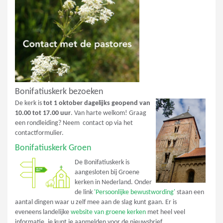
Bonifatiuskerk bezoeken
De kerk is
tot 1 oktober dagelijks geopend van
10.00 tot 17.00 uur
. Van harte welkom! Graag
een rondleiding? Neem contact op via het
contactformulier.
Bonifatiuskerk Groen
De Bonifatiuskerk is
aangesloten bij Groene
kerken in Nederland. Onder
de link
'Persoonlijke bewustwording'
staan een
aantal dingen waar u zelf mee aan de slag kunt gaan. Er is
eveneens landelijke
website van groene kerken
met heel veel
informatie, je kunt je aanmelden voor de nieuwsbrief.