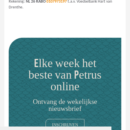
Rekening:
NL 26 RABO
0107973197
t.a.v. Voedselbank Hart van
Drenthe.
Elke week het
beste van Petrus
online
Ontvang de wekelijkse
nieuwsbrief
INSCHRIJVEN