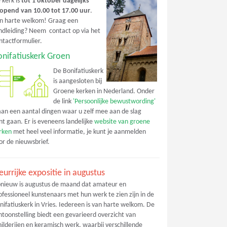
 kerk is
tot 1 oktober dagelijks
opend van 10.00 tot 17.00 uur
.
n harte welkom! Graag een
ndleiding? Neem contact op via het
ntactformulier.
onifatiuskerk Groen
De Bonifatiuskerk
is aangesloten bij
Groene kerken in Nederland. Onder
de link
'Persoonlijke bewustwording'
aan een aantal dingen waar u zelf mee aan de slag
nt gaan. Er is eveneens landelijke
website van groene
rken
met heel veel informatie, je kunt je aanmelden
or de nieuwsbrief.
eurrijke expositie in augustus
nieuw is augustus de maand dat amateur en
ofessioneel kunstenaars met hun werk te zien zijn in de
nifatiuskerk in Vries. Iedereen is van harte welkom. De
ntoonstelling biedt een gevarieerd overzicht van
hilderijen en keramisch werk, waarbij verschillende