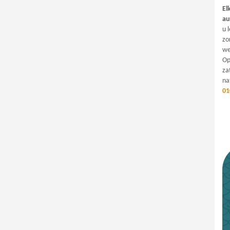
El
au
u 
zo
we
Op
za
na
01