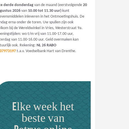
ke derde donderdag
van de maand (eerstvolgende
20
gustus
2026
van
10.00 tot 11.30 uur)
kunt
levensmiddelen inleveren in het Ontmoetingshuis. De
ndag erna onder de toren. Uw spullen zijn ook
lkom bij de Wereldwinkel in Vries, Westerstraat 9a.
eningstijden: wo t/m vrij van 11.00-17.00 uur,
terdag van 11.00-16.00 uur. Geld overmaken kan
tuurlijk ook. Rekening:
NL 26 RABO
07973197
t.a.v. Voedselbank Hart van Drenthe.
Elke week het
beste van