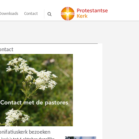
 Downloads
Contact
ontact
onifatiuskerk bezoeken