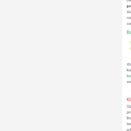
De
ge
Va
ro
co
B
st
ku
ke
vo
Kl
Op
pr
Bo
te
sc