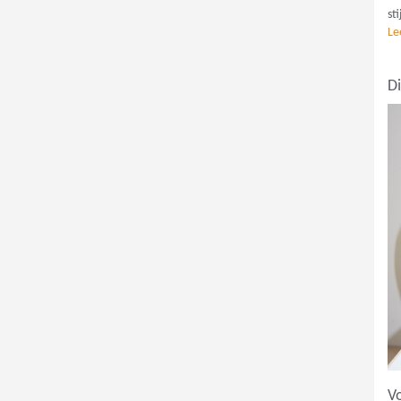
st
Le
D
V