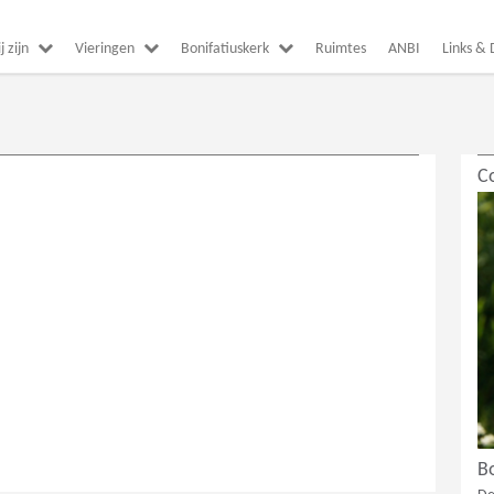
 zijn
Vieringen
Bonifatiuskerk
Ruimtes
ANBI
Links &
C
B